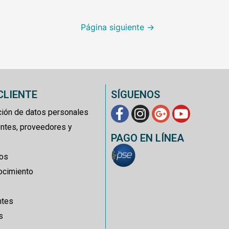
Página siguiente
→
CLIENTE
SÍGUENOS
cción de datos personales
entes, proveedores y
PAGO EN LÍNEA
ros
ocimiento
ntes
s