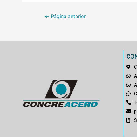
←
Página anterior
CO
C
A
A
C
T
p
S