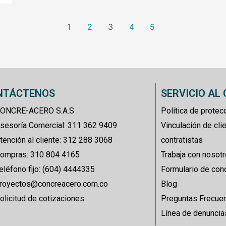
1
2
3
4
5
NTÁCTENOS
SERVICIO AL 
ONCRE-ACERO S.A.S
Política de prote
sesoría Comercial: 311 362 9409
Vinculación de cli
tención al cliente: 312 288 3068
contratistas
ompras: 310 804 4165
Trabaja con nosot
eléfono fijo: (604) 4444335
Formulario de con
royectos@concreacero.com.co
Blog
olicitud de cotizaciones
Preguntas Frecue
Línea de denuncia