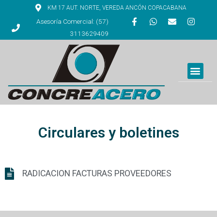
KM 17 AUT. NORTE, VEREDA ANCÓN COPACABANA
Asesoría Comercial: (57)
3113629409
Circulares y boletines
RADICACION FACTURAS PROVEEDORES