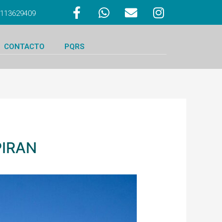
 3113629409
CONTACTO
PQRS
PIRAN