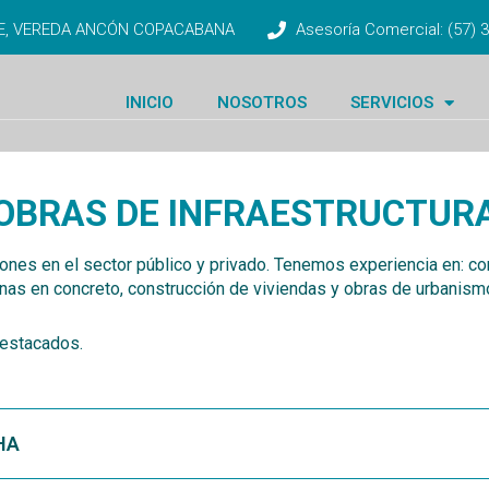
TE, VEREDA ANCÓN COPACABANA
Asesoría Comercial: (57)
INICIO
NOSOTROS
SERVICIOS
OBRAS DE INFRAESTRUCTUR
es en el sector público y privado. Tenemos experiencia en: c
o
nas en concreto, co
nstrucción de viviendas y obras de urbanism
destacados.
HA