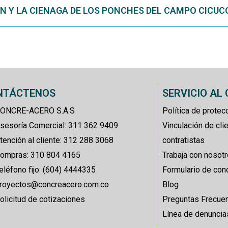
N Y LA CIENAGA DE LOS PONCHES DEL CAMPO CICUC
NTÁCTENOS
SERVICIO AL 
ONCRE-ACERO S.A.S
Política de prote
sesoría Comercial: 311 362 9409
Vinculación de cli
tención al cliente: 312 288 3068
contratistas
ompras: 310 804 4165
Trabaja con nosot
eléfono fijo: (604) 4444335
Formulario de con
royectos@concreacero.com.co
Blog
olicitud de cotizaciones
Preguntas Frecue
Línea de denuncia