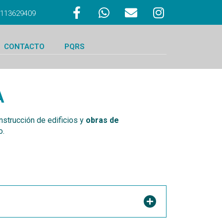
 3113629409
CONTACTO
PQRS
A
nstrucción de edificios y
obras de
o.