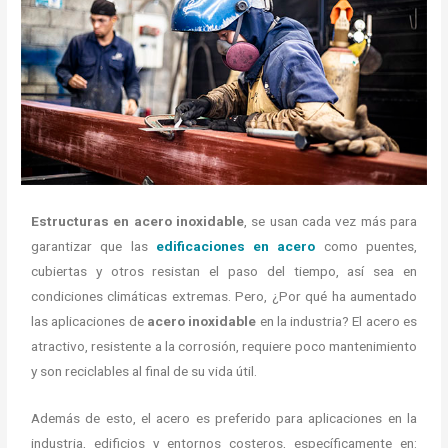
Estructuras en acero inoxidable
, se usan cada vez más para
garantizar que las
edificaciones en acero
como puentes,
cubiertas y otros resistan el paso del tiempo, así sea en
condiciones climáticas extremas. Pero, ¿Por qué ha aumentado
las aplicaciones de
acero inoxidable
en la industria? El acero es
atractivo, resistente a la corrosión, requiere poco mantenimiento
y son reciclables al final de su vida útil.
Además de esto, el acero es preferido para aplicaciones en la
industria, edificios y entornos costeros, específicamente en: