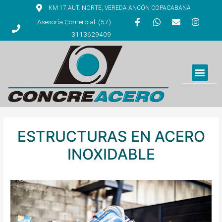
KM 17 AUT. NORTE, VEREDA ANCÓN COPACABANA
Asesoría Comercial: (57)
3113629409
ESTRUCTURAS EN ACERO
INOXIDABLE